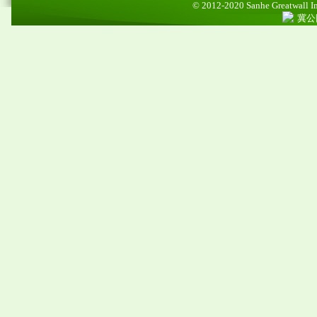
© 2012-2020 Sanhe Greatwall Imp
冀公网